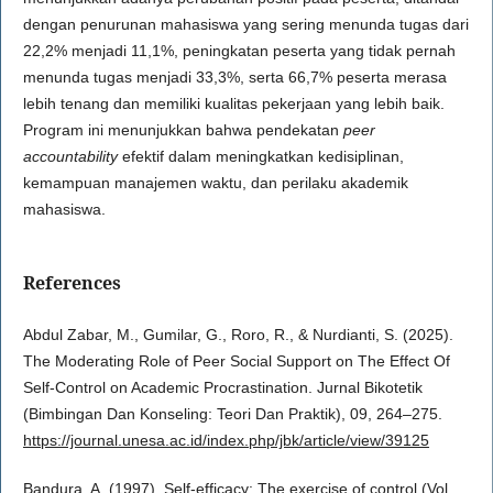
dengan penurunan mahasiswa yang sering menunda tugas dari
22,2% menjadi 11,1%, peningkatan peserta yang tidak pernah
menunda tugas menjadi 33,3%, serta 66,7% peserta merasa
lebih tenang dan memiliki kualitas pekerjaan yang lebih baik.
Program ini menunjukkan bahwa pendekatan
peer
accountability
efektif dalam meningkatkan kedisiplinan,
kemampuan manajemen waktu, dan perilaku akademik
mahasiswa.
References
Abdul Zabar, M., Gumilar, G., Roro, R., & Nurdianti, S. (2025).
The Moderating Role of Peer Social Support on The Effect Of
Self-Control on Academic Procrastination. Jurnal Bikotetik
(Bimbingan Dan Konseling: Teori Dan Praktik), 09, 264–275.
https://journal.unesa.ac.id/index.php/jbk/article/view/39125
Bandura, A. (1997). Self-efficacy: The exercise of control (Vol.