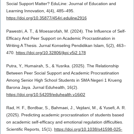
Social Support Matter? EduLine: Journal of Education and
Learning Innovation, 4(4), 485–495.
https://doi.org/10.35877/454ri.eduline2916
Pawestri, A. T., & Moesarofah, M. (2024). The Influence of Self-
Efficacy And Peer Support on Academic Procrastination in
Writing A Thesis. Jurnal Konseling Pendidikan Islam, 5(2), 463–
470.
https://doi.org/10.32806/jkpi.v5i2.178
Putra, Y., Humairah, S., & Yusrika. (2025). The Relationship
Between Peer Social Support and Academic Procrastination
Among Senior High School Students in SMA Negeri 1 Krueng
Barona Jaya. Jurnal Eduhealth, 16(2).
https://doi.org/10.54209/eduhealth.v16i02
Rad, H. F., Bordbar, S., Bahmaei, J., Vejdani, M., & Yusefi, A. R.
(2025). Predicting academic procrastination of students based
on academic self-efficacy and emotional regulation difficulties.
Scientific Reports, 15(1).
https://doi.org/10.1038/s41598-025-