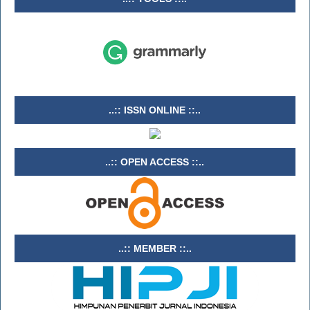
..:: ISSN ONLINE ::..
..:: OPEN ACCESS ::..
..:: MEMBER ::..