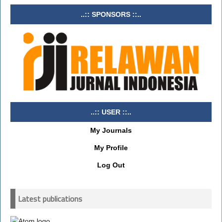
..:: SPONSORS ::..
..:: USER ::..
My Journals
My Profile
Log Out
Latest publications