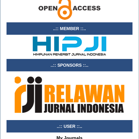
..:: MEMBER ::..
..:: SPONSORS ::..
..:: USER ::..
My Journals