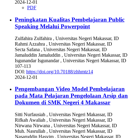
2024-12-01
PDF
Peningkatan Kualitas Pembelajaran Public
Speaking Melalui Powerpoint
Zulfahira Zulfahira
, Universitas Negeri Makassar, ID
Rahmi Azzahra
, Universitas Negeri Makassar, ID
Secta Safana
, Universitas Negeri Makassar, ID
Jamaluddin Jamaluddin
, Universitas Negeri Makassar, ID
Isgunandar Isgunandar
, Universitas Negeri Makassar, ID
107-113
DOI:
https://doi.org/10.70188/zhhmtz14
2024-12-01
Pengembangan Video Model Pembelajaran
pada Mata Pelajaran Pengelolaan Arsip dan
Dokumen di SMK Negeri 4 Makassar
Sitti Nurfausiah
, Universitas Negeri Makassar, ID
Rifkah Awaliah
, Universitas Negeri Makassar, ID
Nirwana Nirwana
, Universitas Negeri Makassar, ID
Muh. Nasrullah
, Universitas Negeri Makassar, ID
Nasaruddin Hasyim
, Universitas Negeri Makassar, ID