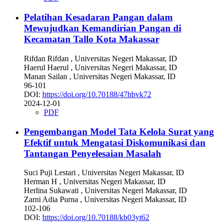
Pelatihan Kesadaran Pangan dalam
Mewujudkan Kemandirian Pangan di
Kecamatan Tallo Kota Makassar
Rifdan Rifdan
, Universitas Negeri Makassar, ID
Haerul Haerul
, Universitas Negeri Makassar, ID
Manan Sailan
, Universitas Negeri Makassar, ID
96-101
DOI:
https://doi.org/10.70188/47hbvk72
2024-12-01
PDF
Pengembangan Model Tata Kelola Surat yang
Efektif untuk Mengatasi Diskomunikasi dan
Tantangan Penyelesaian Masalah
Suci Puji Lestari
, Universitas Negeri Makassar, ID
Herman H
, Universitas Negeri Makassar, ID
Herlina Sukawati
, Universitas Negeri Makassar, ID
Zarni Adia Purna
, Universitas Negeri Makassar, ID
102-106
DOI:
https://doi.org/10.70188/kb03yt62