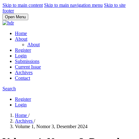
Skip to main content
Skip to main navigation menu
Skip to site
footer
Open Menu
Home
About
About
Register
Login
Submissions
Current Issue
Archives
Contact
Search
Register
Login
Home
/
Archives
/
Volume 1, Nomor 3, Desember 2024