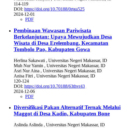
114-119
DOI:
https://doi.org/10.70188/0rtga525
2024-12-01
PDF
Pembinaan Wawasan Pariwisata
Berkelanjutan: Upaya Mewujudkan Desa
Wisata di Desa Erelembang, Kecamatan
Tombolo Pao, Kabupaten Gowa
Herlina Sakawati
, Universitas Negeri Makassar, ID
Muh Nur Yamin
, Universitas Negeri Makassar, ID
Asri Nur Aina
, Universitas Negeri Makassar, ID
Anisa Fitri
, Universitas Negeri Makassar, ID
120-124
DOI:
https://doi.org/10.70188/63thvr43
2024-12-06
PDF
Diversifikasi Pakan Alternatif Ternak Melalui
Maggot di Desa Kadin, Kabupaten Bone
Aslinda Aslinda
, Universitas Negeri Makassar, ID